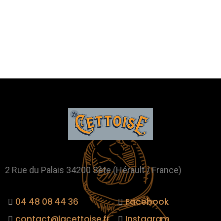
2 Rue du Palais 34200 Sète (Hérault / France)
04 48 08 44 36
Facebook
contact@lacettoise.fr
Instagram